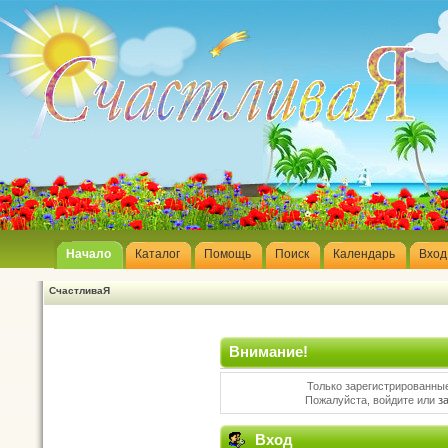
Начало
Каталог
Помощь
Поиск
Календарь
Вход
СчастливаЯ
Внимание!
Только зарегистрированные
Пожалуйста, войдите или
з
Вход