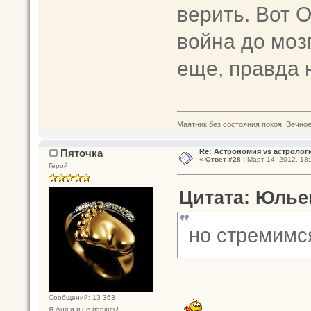
верить. Вот О
война до моз
еще, правда 
Маятник без состояния покоя. Вечное п
Пяточка
Re: Астрономия vs астрологи
«
Ответ #28 :
Март 14, 2012, 18:
Герой
Цитата: Юльен
но стремимс
Сообщений: 13 363
Я Аня и я не парюсь!