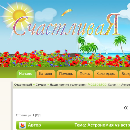
Начало
Каталог
Помощь
Поиск
Календарь
Вход
»
»
(Модератор:
) »
СчастливаЯ
Студия
Наши прочие увлечения
Капля
Астро
«
Страницы:
1
[
2
]
3
Автор
Тема: Астрономия vs астр