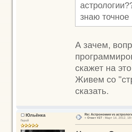
астрологии??
знаю точное
А зачем, воп
программиров
скажет на эт
Живем со "ст
сказать.
Юльёнка
Re: Астрономия vs астрологи
«
Ответ #27 :
Март 14, 2012, 18:
Герой