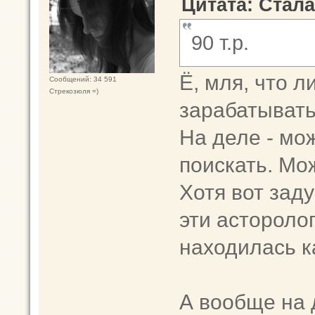
Цитата: Стала
90 т.р.
Ё, мля, что л
Сообщений: 34 591
Стрекозюля =)
зарабатыват
На деле - мо
поискать. Мо
Хотя вот зад
эти астороло
находилась к
А вообще на 