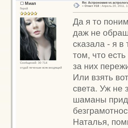
Миап
Re: Астрономия vs астрологи
«
Ответ #18 :
Апрель 20, 2011, 1
Герой
Да я то пони
даж не обращ
сказала - я в
том, что ест
за них переж
Сообщений: 30 714
отдай печеньки всяк входящий
Или взять во
света. Уж не 
шаманы приду
безграмотност
Наталья, пом