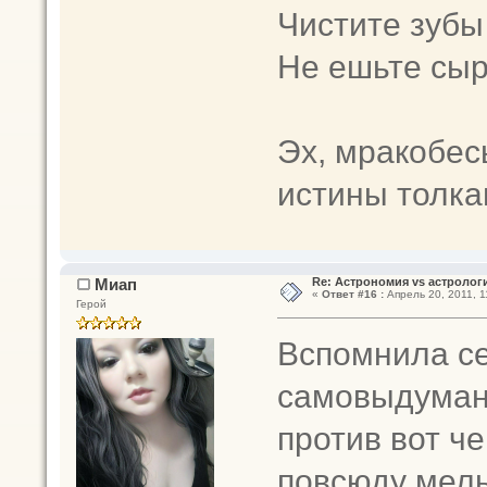
Чистите зубы
Не ешьте сы
Эх, мракобес
истины толкаю
Миап
Re: Астрономия vs астрологи
«
Ответ #16 :
Апрель 20, 2011, 1
Герой
Вспомнила се
самовыдуманн
против вот че
повсюду мель