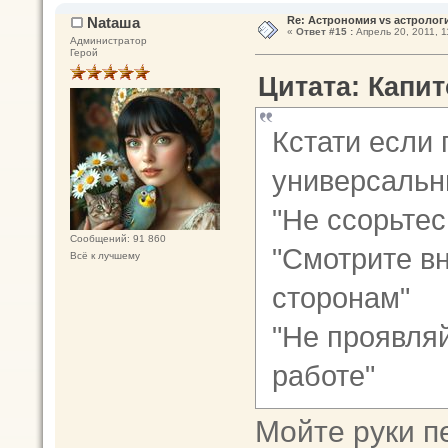
Nataшa
Re: Астрономия vs астрологи
«
Ответ #15 :
Апрель 20, 2011, 1
Администратор
Герой
Цитата: Капит
Кстати если 
универсальн
"Не ссорьтес
Сообщений: 91 860
"Смотрите вн
Всё к лучшему
сторонам"
"Не проявля
работе"
Мойте руки п