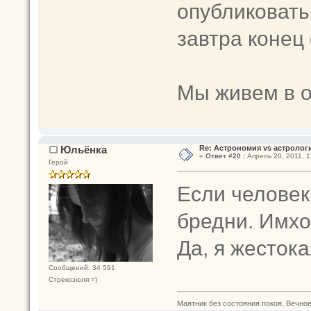
опубликовать
завтра конец 
Мы живем в о
Юльёнка
Re: Астрономия vs астрологи
«
Ответ #20 :
Апрель 20, 2011, 1
Герой
Если человек
бредни. Имхо
Да, я жестока
Сообщений: 34 591
Стрекозюля =)
Маятник без состояния покоя. Вечное п