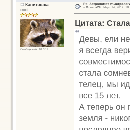
Капитошка
Re: Астрономия vs астрологи
«
Ответ #26 :
Март 14, 2012, 18:
Герой
Цитата: Стала
Девы, ели не
я всегда вер
Сообщений: 18 381
совместимост
стала сомнев
телец, мы ид
все 15 лет.
А теперь он 
земля - ник
последнее в