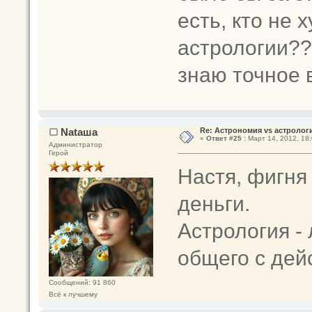
есть, кто не 
астрологии??
знаю точное 
Nataшa
Re: Астрономия vs астрологи
«
Ответ #25 :
Март 14, 2012, 18:
Администратор
Герой
Настя, фигня 
деньги.
Астрология -
общего с дей
Сообщений: 91 860
Всё к лучшему