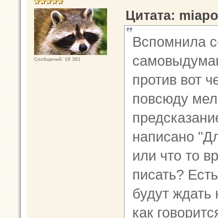
Цитата: miapol
Вспомнила се
самовыдуман
Сообщений: 18 381
против вот ч
повсюду мел
предсказание
написано "Дл
или что то в
писать? Ест
будут ждать
как говоритс