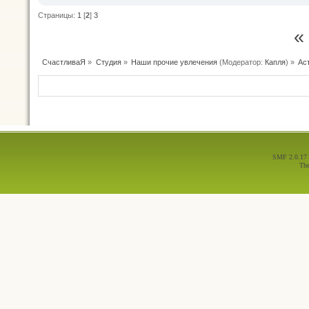
Страницы:
1
[
2
]
3
«
СчастливаЯ
»
Студия
»
Наши прочие увлечения
(Модератор:
Капля
) »
Ас
SMF 2.0.17
Th