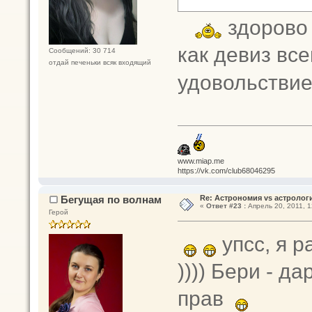
здорово 
как девиз вс
Сообщений: 30 714
отдай печеньки всяк входящий
удовольствие
www.miap.me
https://vk.com/club68046295
Бегущая по волнам
Re: Астрономия vs астрологи
«
Ответ #23 :
Апрель 20, 2011, 1
Герой
упсс, я 
)))) Бери - 
прав