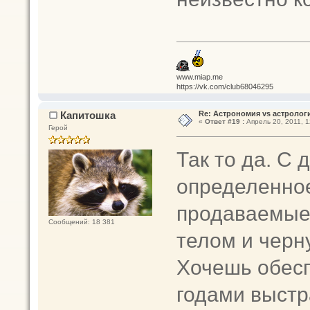
www.miap.me
https://vk.com/club68046295
Капитошка
Re: Астрономия vs астрологи
«
Ответ #19 :
Апрель 20, 2011, 1
Герой
Так то да. С 
определенное
продаваемые 
Сообщений: 18 381
телом и черн
Хочешь обесп
годами выстр