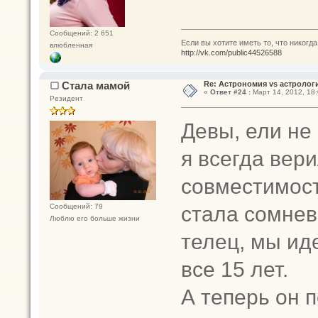
Сообщений: 2 651
Если вы хотите иметь то, что никогда
влюбленная
http://vk.com/public44526588
Стала мамой
Re: Астрономия vs астрологи
«
Ответ #24 :
Март 14, 2012, 18:
Резидент
Девы, ели не 
я всегда вер
совместимост
стала сомнева
Сообщений: 79
Люблю его больше жизни
телец, мы ид
все 15 лет.
А теперь он 