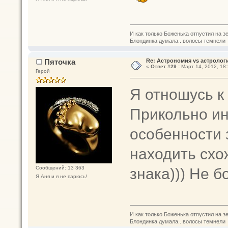
И как только Боженька отпустил на з
Блондинка думала.. волосы темнели
Пяточка
Re: Астрономия vs астрологи
«
Ответ #29 :
Март 14, 2012, 18:
Герой
Я отношусь к
Прикольно ин
особенности 
находить схо
знака))) Не б
Сообщений: 13 363
Я Аня и я не парюсь!
И как только Боженька отпустил на з
Блондинка думала.. волосы темнели