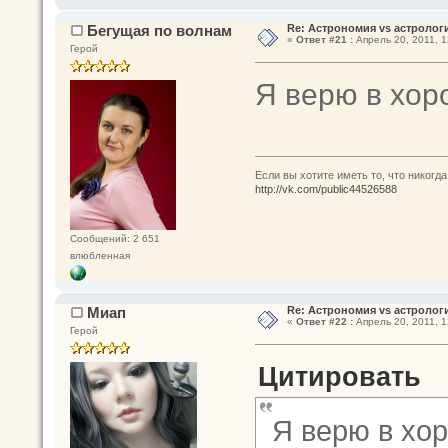
Бегущая по волнам
Re: Астрономия vs астрологи
«
Ответ #21 :
Апрель 20, 2011, 1
Герой
Я верю в хоро
Если вы хотите иметь то, что никогда
http://vk.com/public44526588
Сообщений: 2 651
влюбленная
Миап
Re: Астрономия vs астрологи
«
Ответ #22 :
Апрель 20, 2011, 1
Герой
Цитировать
Я верю в хор