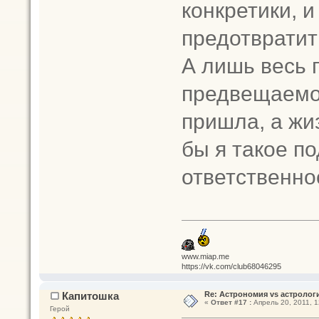
конкретики, и
предотвратит
А лишь весь 
предвещаемой
пришла, а жи
бы я такое по
ответственнос
www.miap.me
https://vk.com/club68046295
Капитошка
Re: Астрономия vs астрологи
«
Ответ #17 :
Апрель 20, 2011, 1
Герой