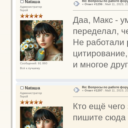
Nataшa
Re: Вопросы по работе фор
«
Ответ #1296 :
Май 11, 2023, 23
Администратор
Герой
Даа, Макс - у
переделал, че
Не работали 
цитирование,
и многое дру
Сообщений: 91 860
Всё к лучшему
Nataшa
Re: Вопросы по работе фор
«
Ответ #1297 :
Май 11, 2023, 23
Администратор
Герой
Кто ещё чего
пишите сюда