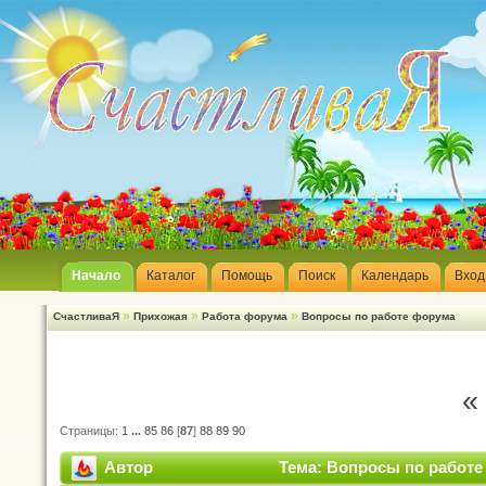
Начало
Каталог
Помощь
Поиск
Календарь
Вход
»
»
»
СчастливаЯ
Прихожая
Работа форума
Вопросы по работе форума
«
Страницы:
1
...
85
86
[
87
]
88
89
90
Автор
Тема: Вопросы по работе