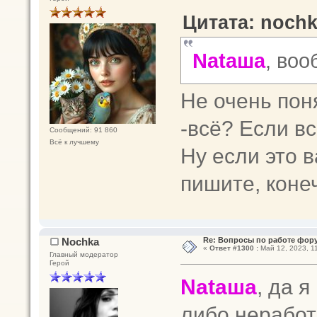
Цитата: nochk
Nataшa
, во
Не очень поня
-всё? Если в
Сообщений: 91 860
Всё к лучшему
Ну если это 
пишите, коне
Nochka
Re: Вопросы по работе фор
«
Ответ #1300 :
Май 12, 2023, 11
Главный модератор
Герой
Nataшa
, да я
либо нерабо