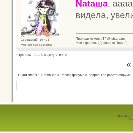
Nataшa
, аааа
видела, увели
Приходи ко мне вТГ @tohasvami
Сообщений: 10 423
Мои страницы (Дневничок Тони Р)
Моё сердце за Мерло...
Страницы:
1
...
85
86
[
87
]
88
89
90
«
СчастливаЯ
»
Прихожая
»
Работа форума
»
Вопросы по работе форума
SMF 2.0.17
Th