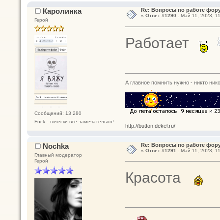
Каролинка
Re: Вопросы по работе фор
«
Ответ #1290 :
Май 11, 2023, 11
Герой
Работает
А главное помнить нужно - никто нико
Сообщений: 13 280
Fuck...тически всё замечательно!
http://button.dekel.ru/
Nochka
Re: Вопросы по работе фор
«
Ответ #1291 :
Май 11, 2023, 11
Главный модератор
Герой
Красота