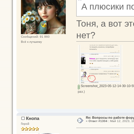
А плюсики п
Тоня, а вот э
нет?
Сообщений: 91 860
Всё к лучшему
Screenshot_2023-05-12-14-30-10-5
раз.)
Кнопа
Re: Вопросы по работе фор
«
Ответ #1304 :
Май 12, 2023, 1
Герой