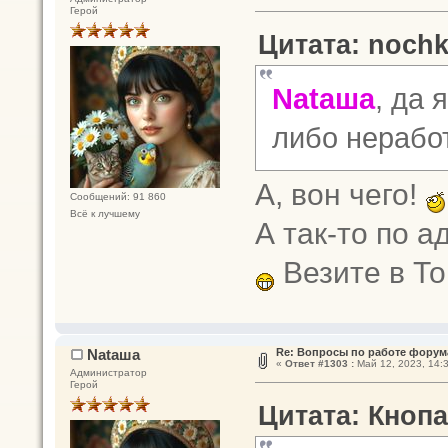
Герой
Цитата: nochka
Nataшa
, да 
либо нераб
А, вон чего!
Сообщений: 91 860
Всё к лучшему
А так-то по а
Везите в Т
Nataшa
Re: Вопросы по работе форум
«
Ответ #1303 :
Май 12, 2023, 14:3
Администратор
Герой
Цитата: Кнопа 