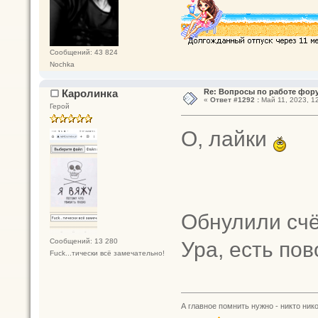
Сообщений: 43 824
Nochka
Каролинка
Re: Вопросы по работе фор
«
Ответ #1292 :
Май 11, 2023, 12
Герой
О, лайки
Обнулили сч
Ура, есть по
Сообщений: 13 280
Fuck...тически всё замечательно!
А главное помнить нужно - никто нико