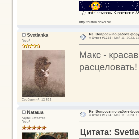
http://button.dekel.ru/
Svetlanka
Re: Вопросы по работе фор
«
Ответ #1293 :
Май 11, 2023, 13
Герой
Макс - красав
расцеловать!
Сообщений: 12 821
Nataшa
Re: Вопросы по работе фор
«
Ответ #1294 :
Май 11, 2023, 13
Администратор
Герой
Цитата: Svetla