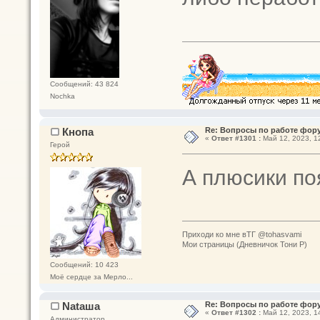
Сообщений: 43 824
Nochka
Кнопа
Re: Вопросы по работе фор
«
Ответ #1301 :
Май 12, 2023, 12
Герой
А плюсики по
Приходи ко мне вТГ @tohasvami
Мои страницы (Дневничок Тони Р)
Сообщений: 10 423
Моё сердце за Мерло...
Nataшa
Re: Вопросы по работе фор
«
Ответ #1302 :
Май 12, 2023, 1
Администратор