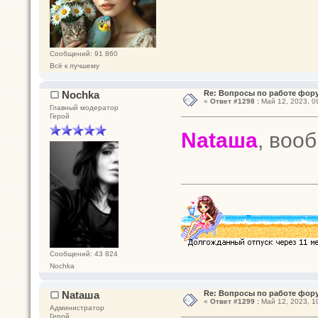
Сообщений: 91 860
Всё к лучшему
Nochka
Re: Вопросы по работе фор
«
Ответ #1298 :
Май 12, 2023, 0
Главный модератор
Герой
Nataшa
, воо
Сообщений: 43 824
Nochka
Nataшa
Re: Вопросы по работе фор
«
Ответ #1299 :
Май 12, 2023, 1
Администратор
Герой