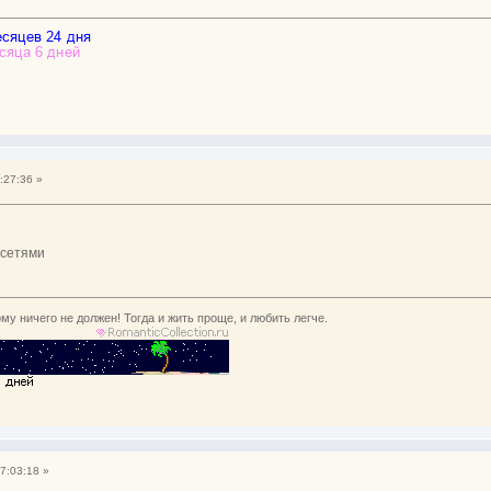
?
:27:36 »
бсетями
му ничего не должен! Тогда и жить проще, и любить легче.
?
7:03:18 »