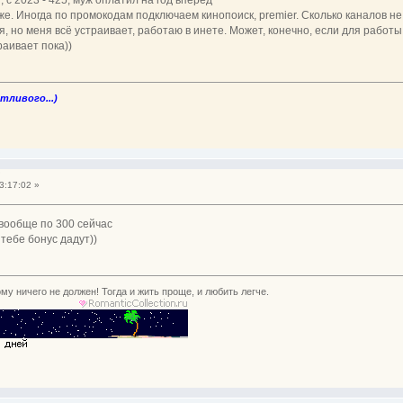
же. Иногда по промокодам подключаем кинопоиск, premier. Сколько каналов не
, но меня всё устраивает, работаю в инете. Может, конечно, если для работы 
раивает пока))
стливого...)
?
3:17:02 »
и вообще по 300 сейчас
 тебе бонус дадут))
му ничего не должен! Тогда и жить проще, и любить легче.