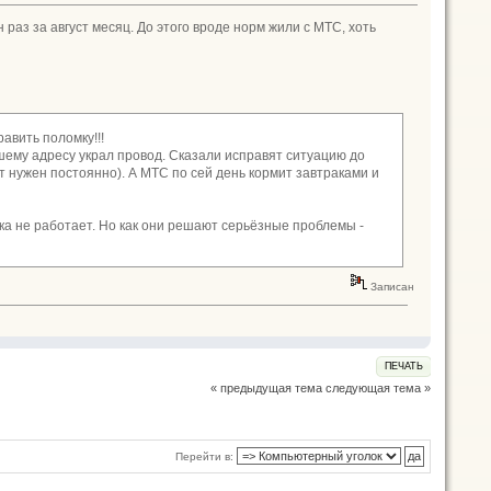
 раз за август месяц. До этого вроде норм жили с МТС, хоть
равить поломку!!!
нашему адресу украл провод. Сказали исправят ситуацию до
т нужен постоянно). А МТС по сей день кормит завтраками и
ка не работает. Но как они решают серьёзные проблемы -
Записан
ПЕЧАТЬ
« предыдущая тема
следующая тема »
Перейти в: