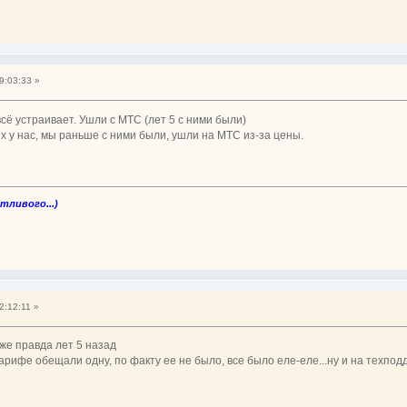
?
9:03:33 »
всё устраивает. Ушли с МТС (лет 5 с ними были)
х у нас, мы раньше с ними были, ушли на МТС из-за цены.
стливого...)
?
2:12:11 »
же правда лет 5 назад
тарифе обещали одну, по факту ее не было, все было еле-еле...ну и на техпо