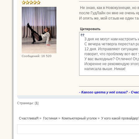
Не знаю, как в Новокузнецке, но 
после ГудЛайн он мне не очень 
И опять же, мой отзыв не один так
Цитировать
3 дня не могут нам настроить 
С вечера четверга перестал ра
12 дня. Исправляют ситуацию 
говорит, что проблему вот-вот 
Сообщений: 16 520
У вас выходные? Отлично! Отд
Искренне не рекомендую этого
написала выше. Никак!
- Какого цвета у неё глаза? - Сча
Страницы: [
1
]
СчастливаЯ
»
Гостиная
»
Компьютерный уголок
»
У кого какой провайдер