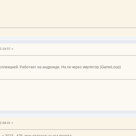
?
2:18:57 »
коллекцией. Работает на андроиде. На пк через эмулятор (GameLoop)
?
2:48:41 »
, с 2023 - 425, муж оплатил на год вперёд