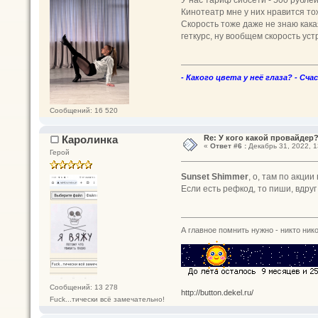
Кинотеатр мне у них нравится то
Скорость тоже даже не знаю какая
геткурс, ну вообщем скорость уст
- Какого цвета у неё глаза? - Сча
Сообщений: 16 520
Каролинка
Re: У кого какой провайдер
«
Ответ #6 :
Декабрь 31, 2022, 1
Герой
Sunset Shimmer
, о, там по акци
Если есть рефкод, то пиши, вдруг
А главное помнить нужно - никто нико
Сообщений: 13 278
http://button.dekel.ru/
Fuck...тически всё замечательно!