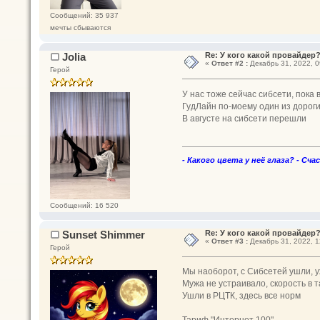
Сообщений: 35 937
мечты сбываются
Jolia
Re: У кого какой провайдер
«
Ответ #2 :
Декабрь 31, 2022, 0
Герой
У нас тоже сейчас сибсети, пока 
ГудЛайн по-моему один из дороги
В августе на сибсети перешли
- Какого цвета у неё глаза? - Сча
Сообщений: 16 520
Sunset Shimmer
Re: У кого какой провайдер
«
Ответ #3 :
Декабрь 31, 2022, 1
Герой
Мы наоборот, с Сибсетей ушли, у
Мужа не устраивало, скорость в 
Ушли в РЦТК, здесь все норм