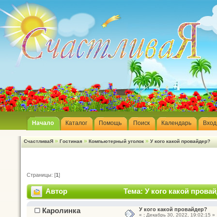
Начало
Каталог
Помощь
Поиск
Календарь
Вход
»
»
»
СчастливаЯ
Гостиная
Компьютерный уголок
У кого какой провайдер?
Страницы: [
1
]
Автор
Тема: У кого какой прова
Каролинка
У кого какой провайдер?
«
:
Декабрь 30, 2022, 19:02:15 »