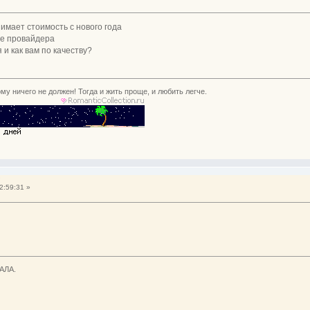
нимает стоимость с нового года
не провайдера
я и как вам по качеству?
му ничего не должен! Тогда и жить проще, и любить легче.
?
2:59:31 »
АЛА.