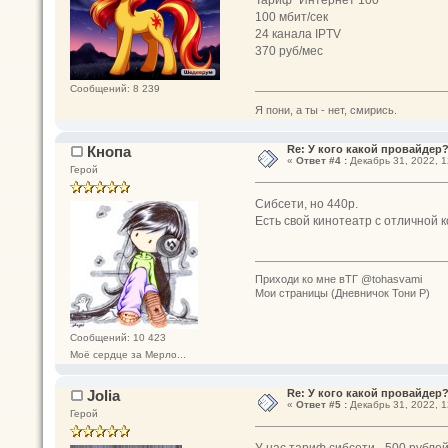
Тариф "Интернет 100"
100 мбит/сек
24 канала IPTV
370 руб/мес
Сообщений: 8 239
Я пони, а ты - нет, смирись.
Кнопа
Re: У кого какой провайдер
«
Ответ #4 :
Декабрь 31, 2022, 1
Герой
Сибсети, но 440р.
Есть свой кинотеатр с отличной 
Приходи ко мне вТГ @tohasvami
Мои страницы (Дневничок Тони Р)
Сообщений: 10 423
Моё сердце за Мерло...
Jolia
Re: У кого какой провайдер
«
Ответ #5 :
Декабрь 31, 2022, 1
Герой
У нас тариф сибсети - 500 рублей