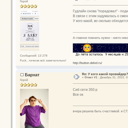
Герой
Гудлайн снова "порадовал" - под
В связи с этим задумалась о сме
У кого какой, во сколько обходитс
А главное помнить нужно - никто нико
Сообщений: 13 278
Fuck...тически всё замечательно!
http://button.dekel.ru/
Бархат
Re: У кого какой провайдер
«
Ответ #1 :
Декабрь 31, 2022, 0
Герой
Сиб сети 350 р
Все ок
вчера решила быть счастливой. и СТ