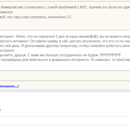
в Кемерово мы столкнулись с такой проблемой с МТС, причём это было не один
нравился
ой, что там у них случилось, непонятно 🤷‍♀️
интернет. Ребят, это не серьёзно! 3 дня (в наше время😅😅), вы не можете исп
ботать интернет. Оставили заявку, в call- центре объяснили, что кто-то по 
по сей день. Я доплачиваю другому оператору, чтобы спокойно работать (ине
устранят.
ыхайте, друзья. С вами мы больше сотрудничать не будем. 👎👎👎👎👎👎
 провайдера для кабельного и домашнего интернета. То зависает, то пристав
стливого...)
?