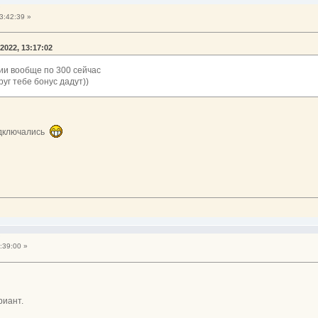
?
3:42:39 »
2022, 13:17:02
кции вообще по 300 сейчас
руг тебе бонус дадут))
подключались
?
:39:00 »
риант.