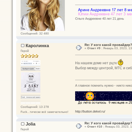
Ольге Андреевне 40 лет 21 день
Сообщений: 32 480
Каролинка
Re: У кого какой провайдер
«
Ответ #9 :
Январь 03, 2023, 13
Герой
На нашем доме нет рцтк
Выбор между центрой, МТС и си
А главное помнить нужно - никто нико
Сообщений: 13 278
http://button.dekel.ru/
Fuck...тически всё замечательно!
Jolia
Re: У кого какой провайдер
«
Ответ #10 :
Январь 03, 2023, 1
Герой