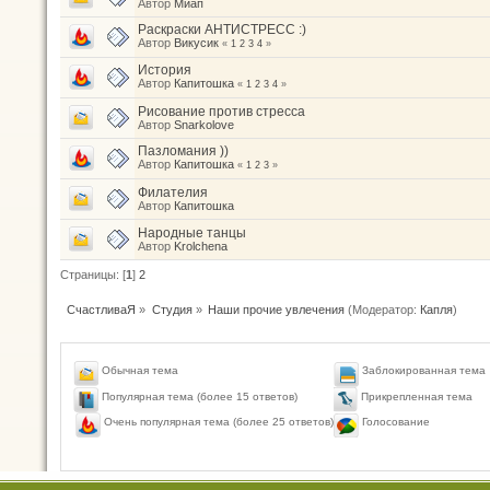
Автор
Миап
Раскраски АНТИСТРЕСС :)
Автор
Викусик
«
1
2
3
4
»
История
Автор
Капитошка
«
1
2
3
4
»
Рисование против стресса
Автор
Snarkolove
Пазломания ))
Автор
Капитошка
«
1
2
3
»
Филателия
Автор
Капитошка
Народные танцы
Автор
Krolchena
Страницы: [
1
]
2
СчастливаЯ
»
Студия
»
Наши прочие увлечения
(Модератор:
Капля
)
Обычная тема
Заблокированная тема
Популярная тема (более 15 ответов)
Прикрепленная тема
Голосование
Очень популярная тема (более 25 ответов)