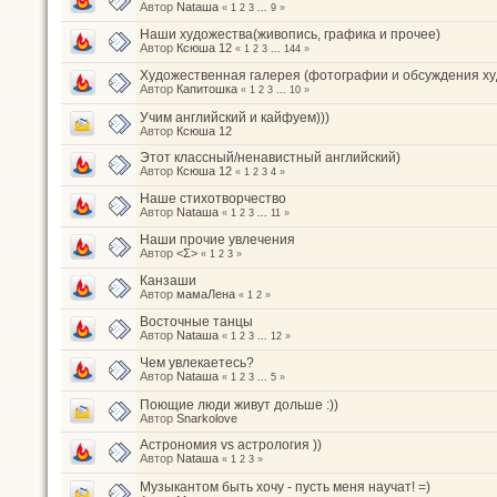
Автор
Nataшa
«
1
2
3
...
9
»
Наши художества(живопись, графика и прочее)
Автор
Ксюша 12
«
1
2
3
...
144
»
Художественная галерея (фотографии и обсуждения ху
Автор
Капитошка
«
1
2
3
...
10
»
Учим английский и кайфуем)))
Автор
Ксюша 12
Этот классный/ненавистный английский)
Автор
Ксюша 12
«
1
2
3
4
»
Наше стихотворчество
Автор
Nataшa
«
1
2
3
...
11
»
Наши прочие увлечения
Автор
<Σ>
«
1
2
3
»
Канзаши
Автор
мамаЛена
«
1
2
»
Восточные танцы
Автор
Nataшa
«
1
2
3
...
12
»
Чем увлекаетесь?
Автор
Nataшa
«
1
2
3
...
5
»
Поющие люди живут дольше :))
Автор
Snarkolove
Астрономия vs астрология ))
Автор
Nataшa
«
1
2
3
»
Музыкантом быть хочу - пусть меня научат! =)