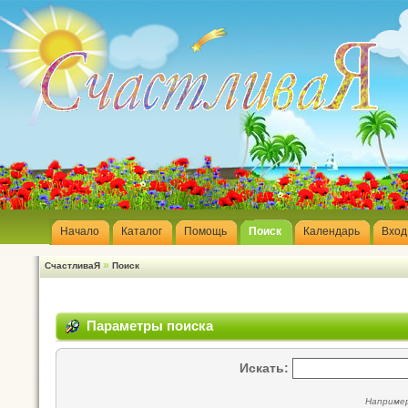
Начало
Каталог
Помощь
Поиск
Календарь
Вход
»
СчастливаЯ
Поиск
Параметры поиска
Искать:
Наприме