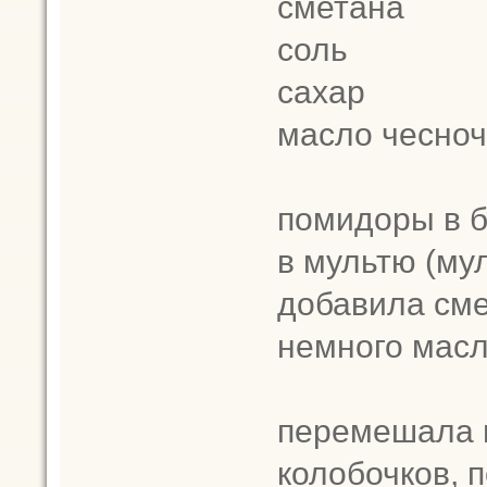
сметана
соль
сахар
масло чесно
помидоры в б
в мультю (му
добавила смет
немного масла
перемешала 
колобочков, п