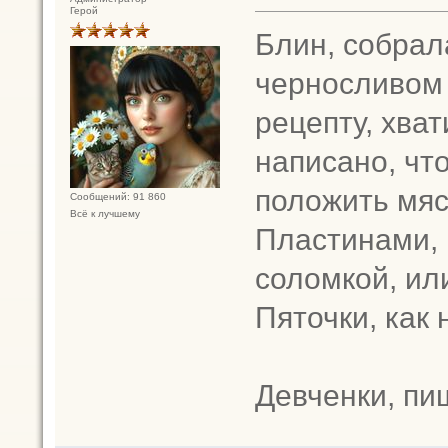
Герой
Блин, собрал
черносливом 
рецепту, хват
написано, что
положить мяс
Сообщений: 91 860
Всё к лучшему
Пластинами, 
соломкой, ил
Пяточки, как 
Девченки, пи