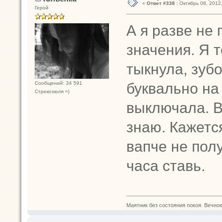
«
Ответ #338 :
Октябрь 08, 2012,
Герой
А я разве не
значения. Я 
тыкнула, зубо
буквально на
Сообщений: 34 591
Стрекозюля =)
выключала. Вд
знаю. Кажется
вапче не пол
часа ставь.
Маятник без состояния покоя. Вечное п