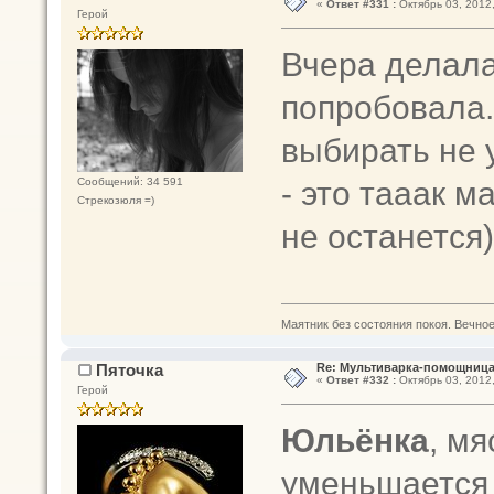
«
Ответ #331 :
Октябрь 03, 2012,
Герой
Вчера делала
попробовала.
выбирать не 
- это тааак м
Сообщений: 34 591
Стрекозюля =)
не останется)
Маятник без состояния покоя. Вечное п
Пяточка
Re: Мультиварка-помощница 
«
Ответ #332 :
Октябрь 03, 2012,
Герой
Юльёнка
, мя
уменьшается 