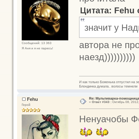
Цитата: Fehu 
значит у Над
автора не про
Сообщений: 13 363
Я Аня и я не парюсь!
наезд))))))))))
И как только Боженька отпустил на з
Блондинка думала.. волосы темнели
Fehu
Re: Мультиварка-помощница 
«
Ответ #343 :
Октябрь 08, 2012,
Герой
Ненуачобы Ф