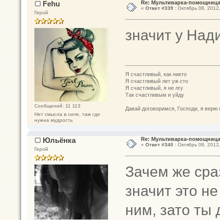
Fehu
Re: Мультиварка-помощница 
«
Ответ #339 :
Октябрь 08, 2012,
Герой
значит у Над
Я счастливый, как никто
Я счастливый лет уж сто
Я счастливый, я не лгу
Так счастливым и уйду
Сообщений: 11 113
Давай договоримся, Господи, я верю 
Нет смысла в силе, там где
нужна мудрость
Юльёнка
Re: Мультиварка-помощница 
«
Ответ #340 :
Октябрь 08, 2012,
Герой
Зачем же сра
значит это не
ним, зато ты 