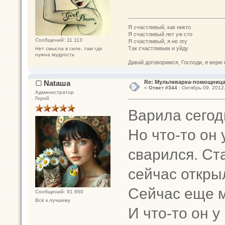
Я счастливый, как никто
Я счастливый лет уж сто
Сообщений: 11 113
Я счастливый, я не лгу
Так счастливым и уйду
Нет смысла в силе, там где
нужна мудрость
Давай договоримся, Господи, я верю 
Nataшa
Re: Мультиварка-помощница 
«
Ответ #344 :
Октябрь 09, 2012,
Администратор
Герой
Варила сегод
Но что-то он
сварился. Ст
сейчас откры
Сейчас еще м
Сообщений: 91 860
Всё к лучшему
И что-то он 