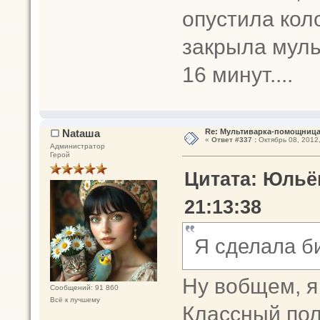
опустила кол
закрыла муль
16 минут....
Nataшa
Re: Мультиварка-помощница 
«
Ответ #337 :
Октябрь 08, 2012,
Администратор
Герой
Цитата: Юльён
21:13:38
Я сделала би
Ну вобщем, я
Сообщений: 91 860
Всё к лучшему
Классный пол