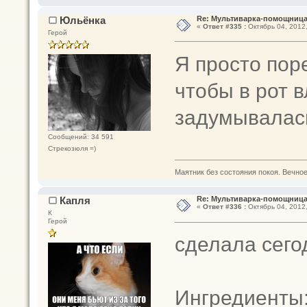
Юльёнка
Re: Мультиварка-помощница 
«
Ответ #335 :
Октябрь 04, 2012,
Герой
Я просто пор
чтобы в рот в
задумывалась
Сообщений: 34 591
Стрекозюля =)
Маятник без состояния покоя. Вечное п
Капля
Re: Мультиварка-помощница 
«
Ответ #336 :
Октябрь 04, 2012,
К
Герой
сделала сегод
Ингредиенты