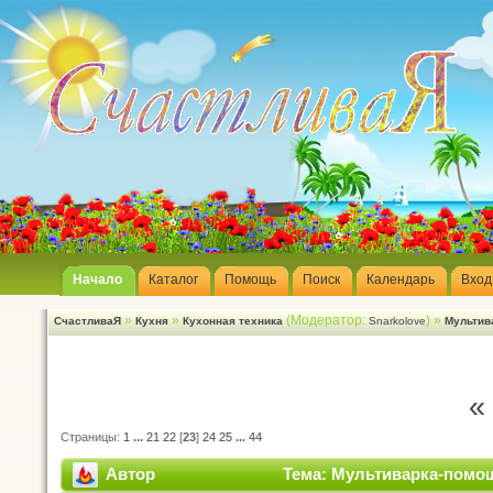
Начало
Каталог
Помощь
Поиск
Календарь
Вход
»
»
(Модератор:
) »
СчастливаЯ
Кухня
Кухонная техника
Snarkolove
Мультив
«
Страницы:
1
...
21
22
[
23
]
24
25
...
44
Автор
Тема: Мультиварка-помощ