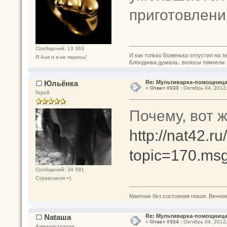
приготовлени
Сообщений: 13 363
И как только Боженька отпустил на з
Я Аня и я не парюсь!
Блондинка думала.. волосы темнели
Юльёнка
Re: Мультиварка-помощница 
«
Ответ #333 :
Октябрь 04, 2012,
Герой
Почему, вот ж
http://nat42.r
topic=170.m
Сообщений: 34 591
Стрекозюля =)
Маятник без состояния покоя. Вечное п
Nataшa
Re: Мультиварка-помощница 
«
Ответ #334 :
Октябрь 04, 2012,
Администратор