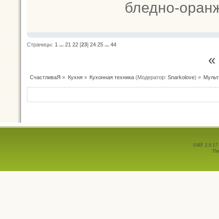
бледно-оран
Страницы:
1
...
21
22
[
23
]
24
25
...
44
«
СчастливаЯ
»
Кухня
»
Кухонная техника
(Модератор:
Snarkolove
) »
Мульт
SMF 2.0.17
Th