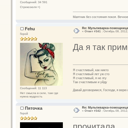
Сообщений: 34 591
Стрекозюля =)
Маятник без состояния покоя. Вечное п
Fehu
Re: Мультиварка-помощница 
«
Ответ #341 :
Октябрь 08, 2012,
Герой
Да я так при
Я счастливый, как никто
Я счастливый лет уж сто
Я счастливый, я не лгу
Так счастливым и уйду
Сообщений: 11 113
Давай договоримся, Господи, я верю 
Нет смысла в силе, там где
нужна мудрость
Пяточка
Re: Мультиварка-помощница 
«
Ответ #342 :
Октябрь 08, 2012,
Герой
прочитала