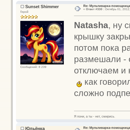
Sunset Shimmer
Re: Мультиварка-помощница 
«
Ответ #330 :
Октябрь 01, 2012,
Герой
Natasha
, ну 
крышку закры
потом пока р
размешали - 
отключаем и 
Сообщений: 8 239
как говори
сложно подпе
Я пони, а ты - нет, смирись.
Юльёнка
Re: Мультиварка-помощница 