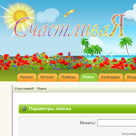
Начало
Каталог
Помощь
Поиск
Календарь
Вход
»
СчастливаЯ
Поиск
Параметры поиска
Искать:
Наприме