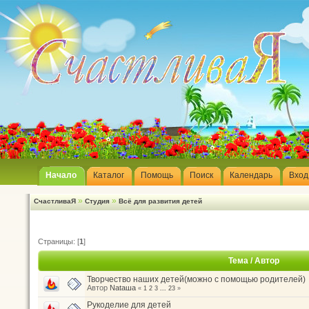
Начало
Каталог
Помощь
Поиск
Календарь
Вход
»
»
СчастливаЯ
Студия
Всё для развития детей
Страницы: [
1
]
Тема
/
Автор
Творчество наших детей(можно с помощью родителей)
Автор
Nataшa
«
1
2
3
...
23
»
Рукоделие для детей