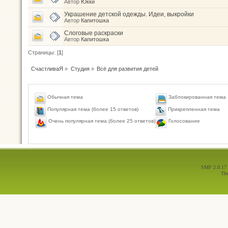
Автор
Юкки
Украшение детской одежды. Идеи, выкройки
Автор
Капитошка
Слоговые раскраски
Автор
Капитошка
Страницы: [
1
]
СчастливаЯ
»
Студия
»
Всё для развития детей
Обычная тема
Заблокированная тема
Популярная тема (более 15 ответов)
Прикрепленная тема
Голосование
Очень популярная тема (более 25 ответов)
SMF 2.0.17
Th