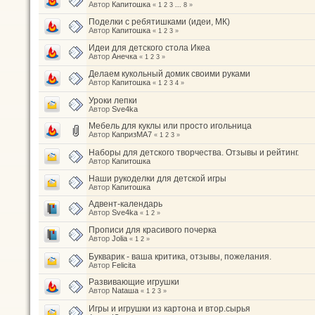
Автор
Капитошка
«
1
2
3
...
8
»
Поделки с ребятишками (идеи, МК)
Автор
Капитошка
«
1
2
3
»
Идеи для детского стола Икеа
Автор
Анечка
«
1
2
3
»
Делаем кукольный домик своими руками
Автор
Капитошка
«
1
2
3
4
»
Уроки лепки
Автор
Sve4ka
Мебель для куклы или просто игольница
Автор
КапризМА7
«
1
2
3
»
Наборы для детского творчества. Отзывы и рейтинг.
Автор
Капитошка
Наши рукоделки для детской игры
Автор
Капитошка
Адвент-календарь
Автор
Sve4ka
«
1
2
»
Прописи для красивого почерка
Автор
Jolia
«
1
2
»
Букварик - ваша критика, отзывы, пожелания.
Автор
Felicita
Развивающие игрушки
Автор
Nataшa
«
1
2
3
»
Игры и игрушки из картона и втор.сырья