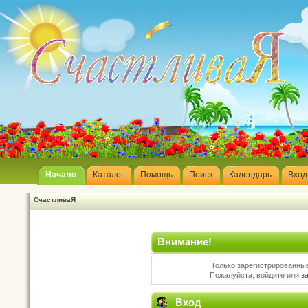
Начало
Каталог
Помощь
Поиск
Календарь
Вход
СчастливаЯ
Внимание!
Только зарегистрированные
Пожалуйста, войдите или
з
Вход