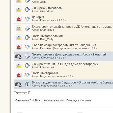
Автор
Заяц
Сибирский писатель
Автор
мамаЛена
Доноры!
Автор
Капитошка
«
1
2
3
4
»
Благотворительный концерт в ДК Алюминщик в помощь 
Автор
Snarkolove
Помощь погорельцам
Автор
Blue_Catty
Сбор помощи пострадавшим от наводнения
Автор
Пятачкоff (бесстрашная вкусняшка)
«
1
2
3
»
Печем пироги в Дом престарелых (срок - 1 марта)
Автор
Капитошка
«
1
2
3
»
Собирают вещи на НГ для дома престарелых
Автор
Капитошка
Помощь старикам
Автор
Бегущая по волнам
«
1
2
»
Благотворительный аукцион - Оплачиваем и забирае
Автор
Марусенька
«
1
2
3
...
6
»
Страницы: [
1
]
СчастливаЯ
»
Благотворительность
»
Помощь взрослым