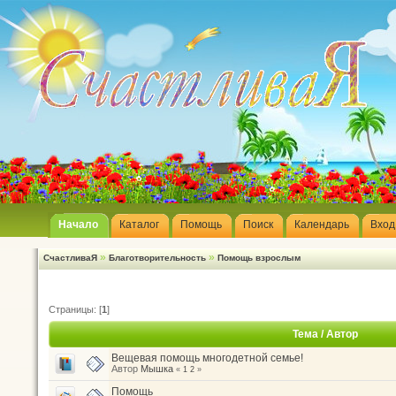
Начало
Каталог
Помощь
Поиск
Календарь
Вход
»
»
СчастливаЯ
Благотворительность
Помощь взрослым
Страницы: [
1
]
Тема
/
Автор
Вещевая помощь многодетной семье!
Автор
Мышка
«
1
2
»
Помощь