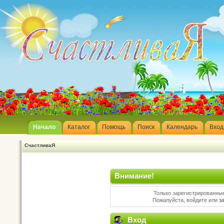
Начало
Каталог
Помощь
Поиск
Календарь
Вход
СчастливаЯ
Внимание!
Только зарегистрированные
Пожалуйста, войдите или
з
Вход